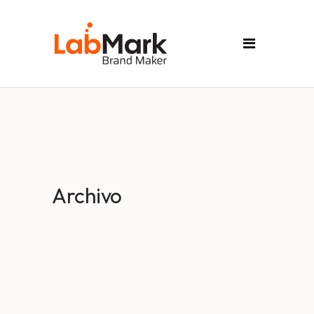
Archivo