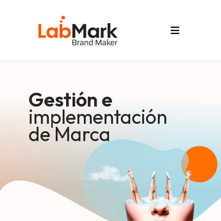
G
e
s
t
i
ó
n
e
implementación
de Marca