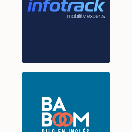
Branding
Identidad visual
Investigación y diagnóstico
Naming
Baboom
Branding
Identidad visual
Investigación y diagnóstico