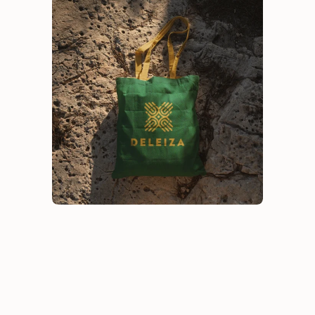
Deleiza
Branding
Creatividad
Estrategia de marca
Identidad de marca
Identidad visual
Investigación y diagnóstico
Sumpply
Branding
Identidad visual
Investigación y diagnóstico
Carli Snacks
Naming
Identidad visual
Investigación y diagnóstico
Fundes