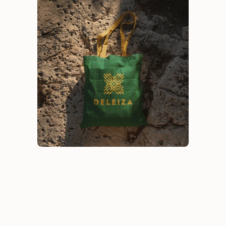
Deleiza
Branding
Creatividad
Estrategia de marca
Identidad de marca
Identidad visual
Investigación y diagnóstico
Sumpply
Branding
Identidad visual
Investigación y diagnóstico
Carli Snacks
Naming
Identidad visual
Investigación y diagnóstico
Fundes